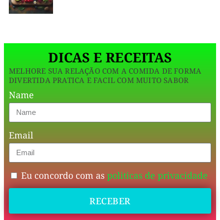
vai
virar
vício
DICAS E RECEITAS
😄
MELHORE SUA RELAÇÃO COM A COMIDA DE FORMA
✨
DIVERTIDA PRATICA E FACIL COM MUITO SABOR
Name
Esse
biscoito
Email
fit
de
queijo
Eu concordo com as
politicas de privacidade
com
RECEBER
ervas
é