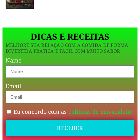
sementinha
poderosa?
Prepare-
DICAS E RECEITAS
se
MELHORE SUA RELAÇÃO COM A COMIDA DE FORMA
para
DIVERTIDA PRATICA E FACIL COM MUITO SABOR
uma
Name
explosão
de
Email
sabor
e
saúde!
Eu concordo com as
politicas de privacidade
📊
RECEBER