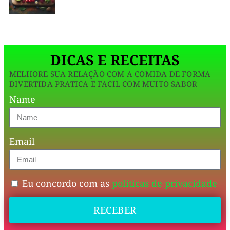
na
cozinha.
DICAS E RECEITAS
Antigamente,
MELHORE SUA RELAÇÃO COM A COMIDA DE FORMA
era
DIVERTIDA PRATICA E FACIL COM MUITO SABOR
assim:
Name
aproveitava
o
Email
que
tinha
na
Eu concordo com as
politicas de privacidade
geladeira,
RECEBER
misturava
tudo