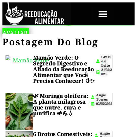
SOBRE NÓS
A
V
AVALIAR
🥦
Bolinho
n
E
Esse
Postagem Do Blog
fit
g
G
🥔
de
i
E
Bolinho
e
legumes
T
Bolinho
T
A
crocante
Mamão Verde: O
Fit
Grazi
o
R
ele
na
Segredo Digestivo e
r
I
Fit
Leite
de
air
Aliado da Reeducação
r
A
21/05/2
fryer,
e
Alimentar que Você
026
N
Legumes
De
s
receita
A
Precisa Conhecer! 🥭✨
1
vegetariana
é
Legumes
7
saudável,
/
🌿
Moringa oleifera
:
Angie
perfeita
fácil,
0
Crocante
Torres
A planta milagrosa
econômica,
1
02/05/2025
para
que nutre, cura e
rica
/
|
purifica 🌱💪💧
2
em
quem
0
fibras
Até
2
quer
e
6
perfeita
3
6 Brotos Comestíveis:
Quem
Angie
emagrecer,