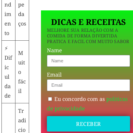
nd
pe
im
da
DICAS E RECEITAS
en
ços
MELHORE SUA RELAÇÃO COM A
to
COMIDA DE FORMA DIVERTIDA
PRATICA E FACIL COM MUITO SABOR
⚡
Name
M
Dif
uit
ic
o
Email
ul
fác
da
il
de
Eu concordo com as
politicas
de privacidade
Tr
adi
RECEBER
cio