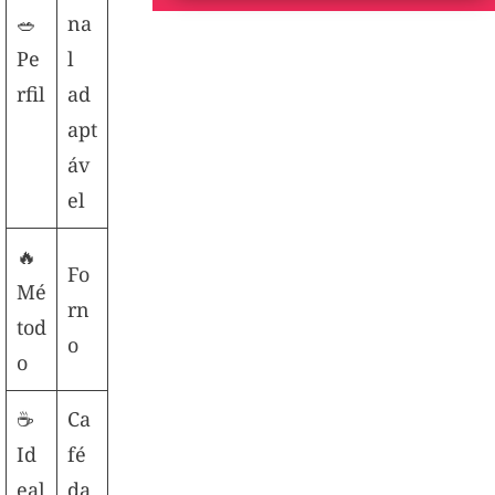
🥗
na
Pe
l
rfil
ad
apt
áv
el
🔥
Fo
Mé
rn
tod
o
o
☕
Ca
Id
fé
eal
da