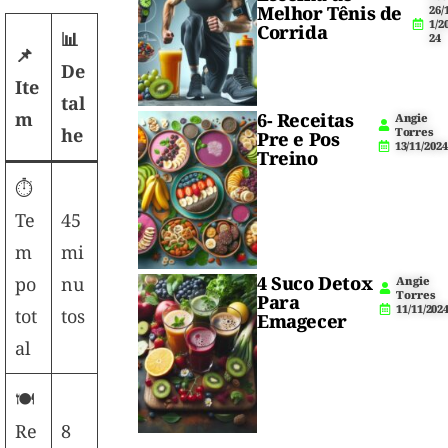
Melhor Tênis de
26/
1/2
Corrida
📊
24
📌
De
Ite
tal
m
6- Receitas
Angie
he
Torres
Pre e Pos
13/11/2024
Treino
⏱️
Te
45
m
mi
4 Suco Detox
po
nu
Angie
Torres
Para
11/11/202
tot
tos
Emagecer
al
🍽️
Re
8