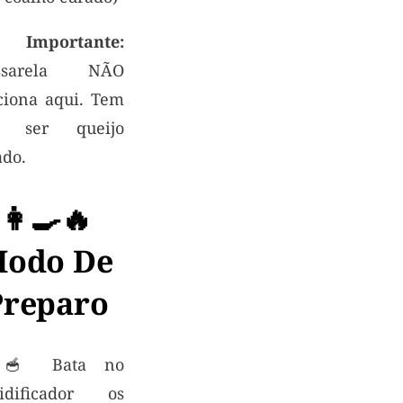

Importante:
ssarela NÃO
ciona aqui. Tem
e ser queijo
ado.
👩‍🍳🔥
odo De
Preparo
⃣ 🥣 Bata no
uidificador os