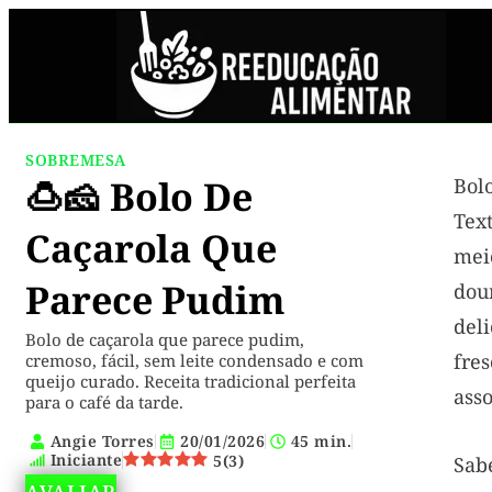
SOBREMESA
🍮🧀 Bolo De
Bol
Tex
Caçarola Que
me
Parece Pudim
dou
del
Bolo de caçarola que parece pudim,
fre
cremoso, fácil, sem leite condensado e com
queijo curado. Receita tradicional perfeita
asso
para o café da tarde.
Angie Torres
20/01/2026
45 min.
Iniciante
5
(
3
)
Sab