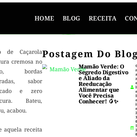
HOME
BLOG
RECEITA
CO
Postagem Do Blo
o de Caçarola
tura cremosa no
Mamão Verde: O
io, bordas
Segredo Digestivo
e Aliado da
radas, sabor
Reeducação
l
Alimentar que
icado e zero
Você Precisa
scura. Bateu,
Conhecer! 🥭✨
i
u, acabou.
1
5
e aquela receita