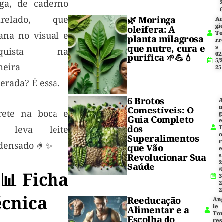
iga, de caderno
arelado, que
🌿
Moringa
A
gi
oleifera
: A
T
ana no visual e
planta milagrosa
rr
que nutre, cura e
s
nquista na
02
purifica 🌱💪💧
5/
meira
25
erada? É essa.
6 Brotos
Comestíveis: O
rete na boca e
g
Guia Completo
dos
o leva leite
Superalimentos
r
densado 🤌✨
que Vão
Revolucionar Sua
s
2
Saúde
/
📊 Ficha
3
2
2
écnica
Reeducação
An
ie
Alimentar e a
To
Escolha do
res