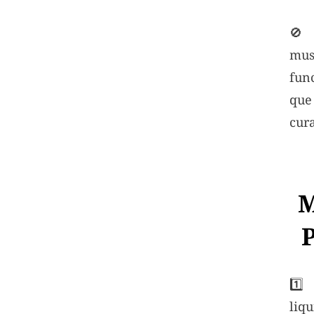

mu
fun
qu
cur
M
1️
liq