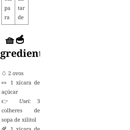
pa
tar
ra
de
🧺🥣
ngredientes
🥚 2 ovos
🍬 1 xícara de
açúcar
👉
Usei
: 3
colheres de
sopa de xilitol
🌾 1 xícara de