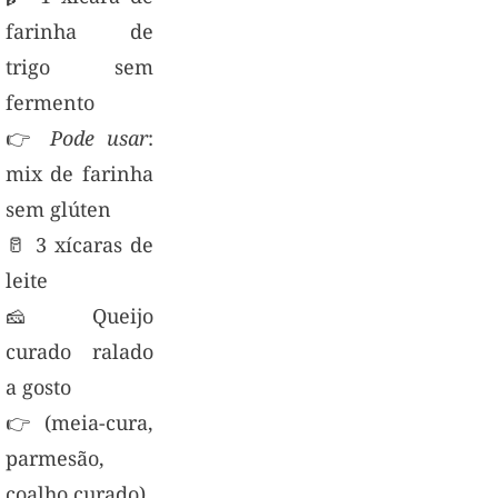
farinha de
trigo sem
fermento
👉
Pode usar
:
mix de farinha
sem glúten
🥛 3 xícaras de
leite
🧀 Queijo
curado ralado
a gosto
👉 (meia-cura,
parmesão,
coalho curado)