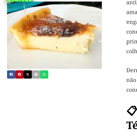
AVALIAR
ant
am
eng
co
pri
colh
Der
nã
con
📋
T