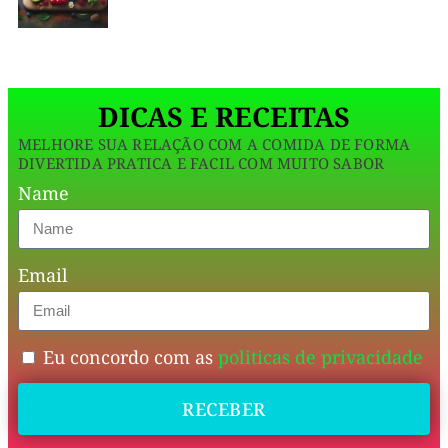
é
aquele
tipo
DICAS E RECEITAS
de
MELHORE SUA RELAÇÃO COM A COMIDA DE FORMA
receita
DIVERTIDA PRATICA E FACIL COM MUITO SABOR
que
Name
conquista
pela
Email
simplicidade
e
pela
Eu concordo com as
politicas de privacidade
textura
RECEBER
leve,
fofinha,