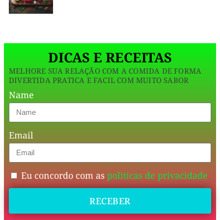
pra
matar
a
DICAS E RECEITAS
vontade
MELHORE SUA RELAÇÃO COM A COMIDA DE FORMA
de
DIVERTIDA PRATICA E FACIL COM MUITO SABOR
doce
Name
sem
sair
Email
da
rotina
e
Eu concordo com as
politicas de privacidade
sem
RECEBER
bagunçar
a