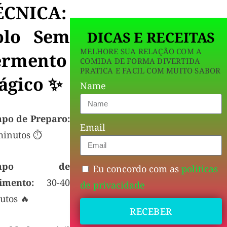
ÉCNICA:
olo Sem
DICAS E RECEITAS
MELHORE SUA RELAÇÃO COM A
ermento
COMIDA DE FORMA DIVERTIDA
PRATICA E FACIL COM MUITO SABOR
ágico ✨
Name
po de Preparo:
Email
minutos ⏱️
empo de
Eu concordo com as
politicas
imento:
30-40
de privacidade
utos 🔥
RECEBER