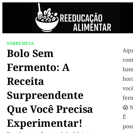
SOBREMESA
Bolo Sem
Aqu
com
Fermento: A
bat
Receita
hor
voc
Surpreendente
fer
Que Você Precisa
😱 
É 
Experimentar!
pos