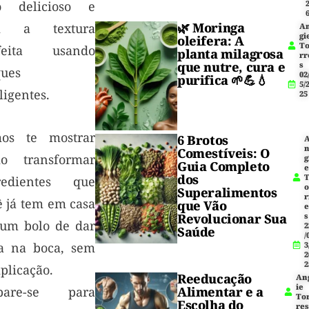
o delicioso e
🌿
Moringa
m a textura
A
gi
oleifera
: A
T
feita usando
planta milagrosa
rr
que nutre, cura e
s
ques
02
purifica 🌱💪💧
5/
ligentes.
25
os te mostrar
6 Brotos
Comestíveis: O
o transformar
g
Guia Completo
dos
redientes que
Superalimentos
r
ê já tem em casa
que Vão
Revolucionar Sua
s
um bolo de dar
2
Saúde
/
a na boca, sem
3
2
2
plicação.
Reeducação
An
ie
pare-se para
Alimentar e a
To
Escolha do
res