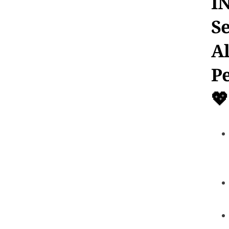
I
S
A
Pe
💖