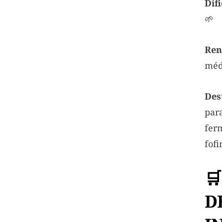
Dif
🌱
Ren
méd
Des
par
fer
fofi

D