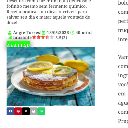
Descubra como fazer um bolo delicioso e
bol
fofinho mesmo sem fermento químico.
co
Receita prática com dicas incríveis para
salvar seu dia e matar aquela vontade de
per
doce!
tru
Angie Torres
13/05/2026
40 min.
Iniciante
3.5
(
2
)
inte
AVALIAR
Vam
com
ing
voc
em 
águ
com
Pre