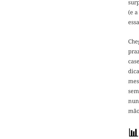
sur
(e 
essa
Che
pra
cas
dica
mes
se
nun
mão
