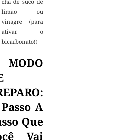
chá de suco de
limão ou
vinagre (para
ativar o
bicarbonato!)
 MODO
E
REPARO:
 Passo A
asso Que
ocê Vai