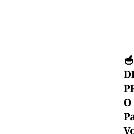

D
P
O
P
V