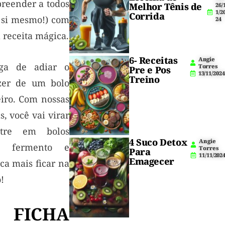
preender a todos
Melhor Tênis de
26/
1/2
Corrida
a si mesmo!) com
24
 receita mágica.
6- Receitas
Angie
ga de adiar o
Torres
Pre e Pos
13/11/2024
Treino
zer de um bolo
eiro. Com nossas
s, você vai virar
tre em bolos
4 Suco Detox
Angie
m fermento e
Torres
Para
11/11/202
Emagecer
ca mais ficar na
!
 FICHA