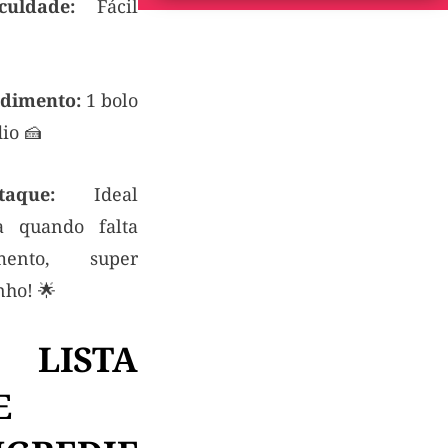
iculdade:
Fácil
dimento:
1 bolo
io 🍰
taque:
Ideal
a quando falta
mento, super
nho! 🌟
 LISTA
E