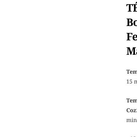
T
B
F
M
Tem
15 
T
Coz
min