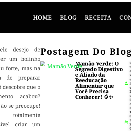
HOME
BLOG
RECEITA
CO
Postagem Do Blo
ele desejo de
er um bolinho
Mamão Verde: O
eu forte, mas na
Segredo Digestivo
e Aliado da
a de preparar
Reeducação
l
Alimentar que
ê descobre que o
Você Precisa
mento acabou?
Conhecer! 🥭✨
i
Não se preocupe!
1
totalmente
5
sível criar um