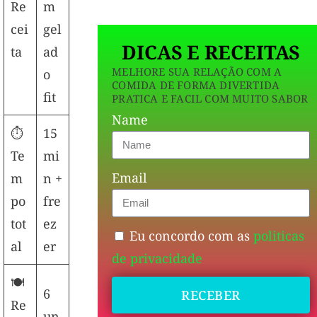
Re
m
cei
gel
DICAS E RECEITAS
ta
ad
MELHORE SUA RELAÇÃO COM A
o
COMIDA DE FORMA DIVERTIDA
fit
PRATICA E FACIL COM MUITO SABOR
Name
⏱️
15
Te
mi
Email
m
n +
po
fre
tot
ez
Eu concordo com as
politicas
al
er
de privacidade
🍽️
6
RECEBER
Re
un