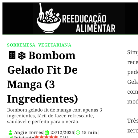
SOBREMESA
,
VEGETARIANA
🍫❄️ Bombom
Sim
rec
Gelado Fit De
pe
Manga (3
Ge
co
Ingredientes)
mod
Bombom gelado fit de manga com apenas 3
ingredientes, fácil de fazer, refrescante,
Trê
saudável e perfeito para o verão.
zer
Angie Torres
23/12/2025
15 min.
Iniciante
5
(
1
)