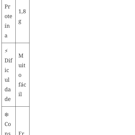
Pr
1,8
ote
g
ín
a
⚡
M
Dif
uit
ic
o
ul
fác
da
il
de
❄️
Co
ns
Fr