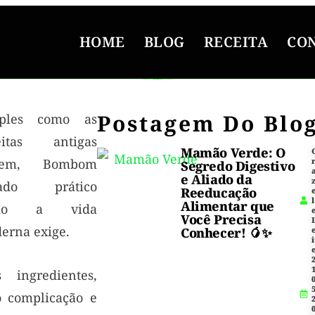
HOME
BLOG
RECEITA
CO
Postagem Do Blo
ples como as
eitas antigas
Mamão Verde: O
dem, Bombom
Segredo Digestivo
e Aliado da
lado prático
Reeducação
l
Alimentar que
mo a vida
Você Precisa
erna exige.
Conhecer! 🥭✨
i
1
s ingredientes,
5
o complicação e