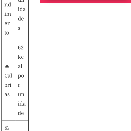
nd
ida
im
de
en
s
to
62
kc
🔥
al
Cal
po
ori
r
as
un
ida
de
💪