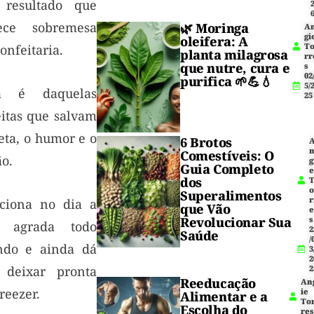
resultado que
ece sobremesa
🌿
Moringa
A
gi
oleifera
: A
T
onfeitaria.
planta milagrosa
rr
que nutre, cura e
s
02
purifica 🌱💪💧
5/
a é daquelas
25
eitas que salvam
eta, o humor e o
6 Brotos
Comestíveis: O
o.
g
Guia Completo
dos
Superalimentos
r
ciona no dia a
que Vão
Revolucionar Sua
s
, agrada todo
2
Saúde
/
do e ainda dá
3
2
 deixar pronta
2
Reeducação
An
reezer.
ie
Alimentar e a
To
Escolha do
res