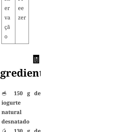
er
ee
va
zer
çã
o
🧺🧾
ngredientes
🥣
150 g de
iogurte
natural
desnatado
🥭
130 g de