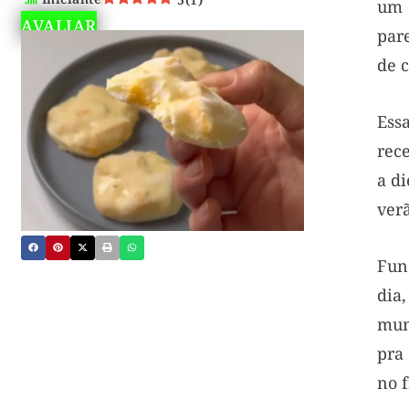
um 
AVALIAR
par
de c
Ess
rec
a di
verã
Fun
dia
mun
pra
no f