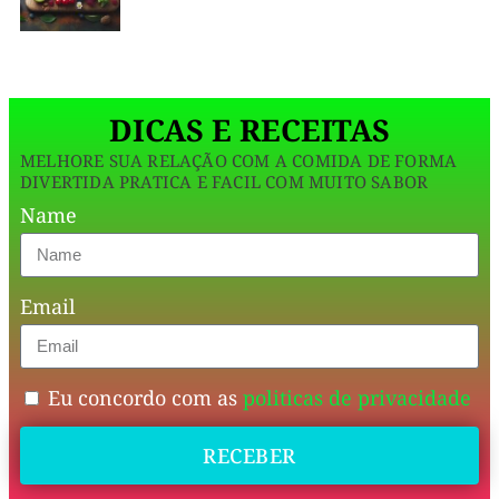
mã
de
banana
verde
DICAS E RECEITAS
para
MELHORE SUA RELAÇÃO COM A COMIDA DE FORMA
uma
DIVERTIDA PRATICA E FACIL COM MUITO SABOR
textura
Name
aveludada
e
Email
xilitol
como
adoçante
Eu concordo com as
politicas de privacidade
natural,
RECEBER
tornando-
o