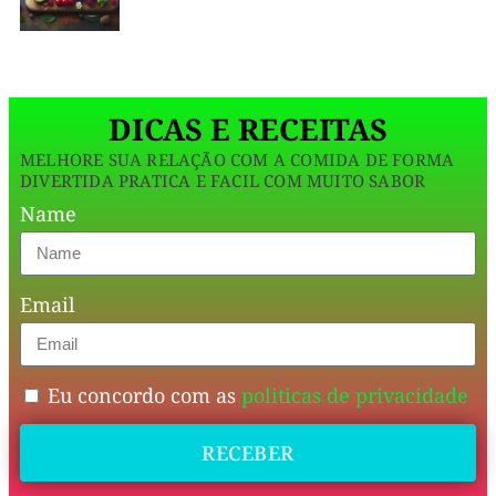
perfeita!
Sem
açúcar
DICAS E RECEITAS
refinado,
MELHORE SUA RELAÇÃO COM A COMIDA DE FORMA
sem
DIVERTIDA PRATICA E FACIL COM MUITO SABOR
farinha
Name
e
cheio
Email
de
sabor,
ele
Eu concordo com as
politicas de privacidade
é
RECEBER
ideal
para