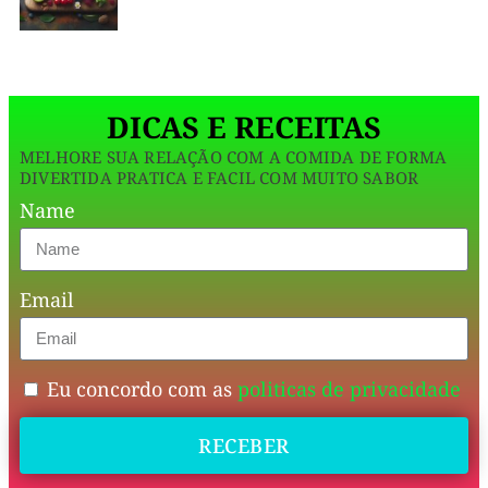
receita,
os
utilizaremos
ingr
amigos
em
DICAS E RECEITAS
um
MELHORE SUA RELAÇÃO COM A COMIDA DE FORMA
jantar
DIVERTIDA PRATICA E FACIL COM MUITO SABOR
especial.
Name
Cada
colher
Email
traz
uma
explosão
Eu concordo com as
politicas de privacidade
de
RECEBER
sabores
do