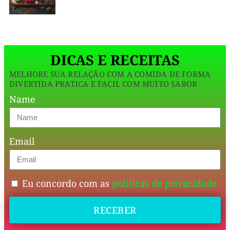
tarde,
ou
uma
DICAS E RECEITAS
sobremesa
MELHORE SUA RELAÇÃO COM A COMIDA DE FORMA
refrescante
DIVERTIDA PRATICA E FACIL COM MUITO SABOR
que
Name
te
presenteia
Email
com
doçura
natural.
Eu concordo com as
politicas de privacidade
RECEBER
Essa
jornada