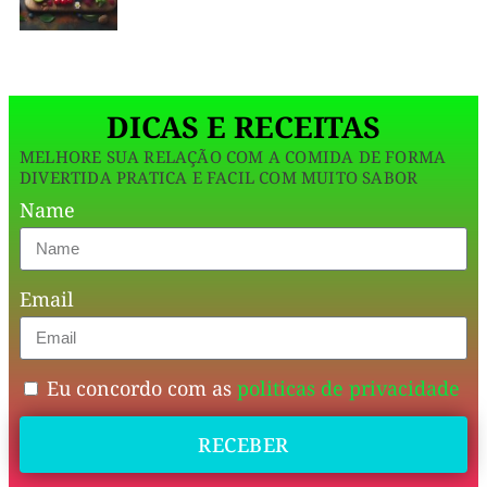
Bico
mantém
todo
DICAS E RECEITAS
o
MELHORE SUA RELAÇÃO COM A COMIDA DE FORMA
charme
DIVERTIDA PRATICA E FACIL COM MUITO SABOR
da
Name
coxinha
tradicional,
Email
mas
com
um
Eu concordo com as
politicas de privacidade
toque
RECEBER
nutritivo
e