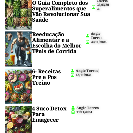
0
Torres
O Guia Completo dos
22/03/20
m
Superalimentos que
🌱
receita
25
i
Vão Revolucionar Sua
n.
vai
Saúde
I
n
mudar
i
Reeducação
c
Angie
sua
Torres
i
Alimentar e a
26/11/2024
a
Escolha do Melhor
perspectiva!
n
Tênis de Corrida
t
😋
e
6- Receitas
Angie Torres
A
13/11/2024
Pre e Pos
Treino
Coxinha
5
de
(
1
)
Mandioca
4 Suco Detox
Angie Torres
com
11/11/2024
Para
Emagecer
Grão-
de-