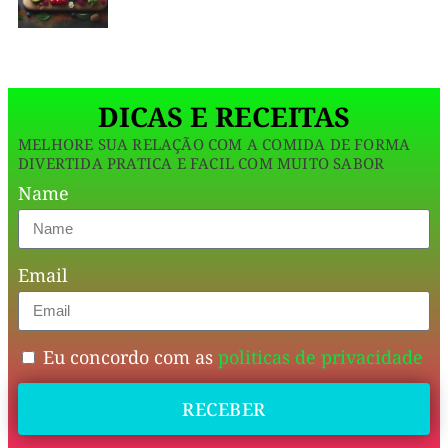
Receita
fácil
DICAS E RECEITAS
de
MELHORE SUA RELAÇÃO COM A COMIDA DE FORMA
verdade
,
DIVERTIDA PRATICA E FACIL COM MUITO SABOR
sem
Name
forno,
sem
Email
fogão
e
sem
Eu concordo com as
politicas de privacidade
complicação.
RECEBER
Poucos