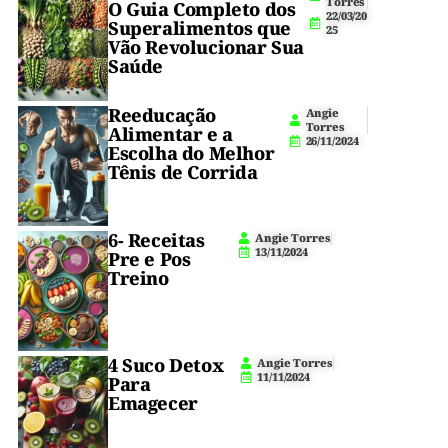
e
0
Torres
O Guia Completo dos
22/03/20
i
funcional.
Superalimentos que
faz
25
n
Vão Revolucionar Sua
te
em
Saúde
r
m
2
e
Reeducação
d
Angie
minutos,
Torres
ia
Alimentar e a
26/11/2024
ri
Escolha do Melhor
mata
o
Tênis de Corrida
a
vontade
6- Receitas
Angie Torres
de
13/11/2024
Pre e Pos
4
Treino
doce
(
1
)
e
não
4 Suco Detox
Angie Torres
destrói
11/11/2024
Para
Emagecer
a
dieta
.