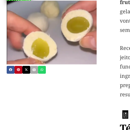
fru
gel
von
sem 
Rec
jei
fun
ingr
pre
resu

T