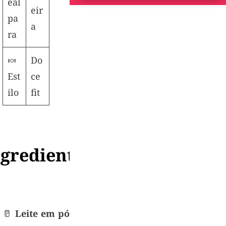
eal
eir
pa
a
ra
🍬
Do
Est
ce
ilo
fit
ngredientes
🥛
Leite em pó