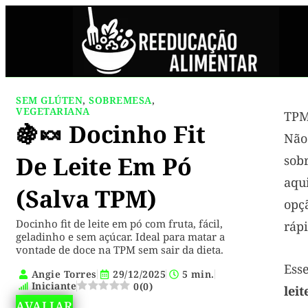
SEM GLÚTEN
,
SOBREMESA
,
VEGETARIANA
TP
🍇🍬 Docinho Fit
Não
De Leite Em Pó
sob
aq
(Salva TPM)
opç
Docinho fit de leite em pó com fruta, fácil,
rápi
geladinho e sem açúcar. Ideal para matar a
vontade de doce na TPM sem sair da dieta.
Ess
Angie Torres
29/12/2025
5 min.
Iniciante
0
(
0
)
lei
AVALIAR