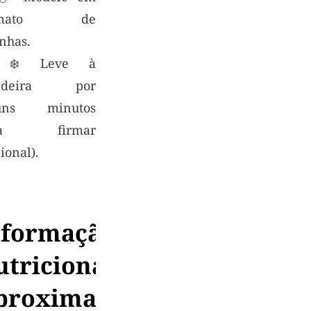
rmato de
nhas.
⃣ ❄️ Leve à
ladeira por
guns minutos
ra firmar
ional).
nformação
utricional
proximada