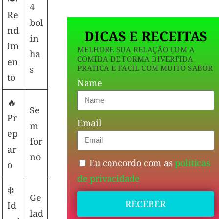
4
Re
bol
nd
DICAS E RECEITAS
in
im
MELHORE SUA RELAÇÃO COM A
ha
COMIDA DE FORMA DIVERTIDA
en
PRATICA E FACIL COM MUITO SABOR
s
to
Name
🔥
Se
Pr
Email
m
ep
for
ar
no
Eu concordo com as
politicas
o
de privacidade
❄️
Ge
RECEBER
Id
lad