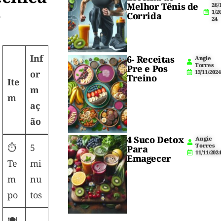
Melhor Tênis de
26/
1/2

Corrida
24
Inf
6- Receitas
Angie
Torres
Pre e Pos
13/11/2024
or
Treino
Ite
m
m
aç
ão
4 Suco Detox
Angie
Torres
⏱️
5
Para
11/11/202
Emagecer
Te
mi
m
nu
po
tos
🍽️