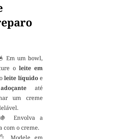
e
reparo
 🥣 Em um bowl,
ture o
leite em
 o
leite líquido
e
o
adoçante
até
mar um creme
elável.
 🍇 Envolva a
ta com o creme.
 ✋ Modele em