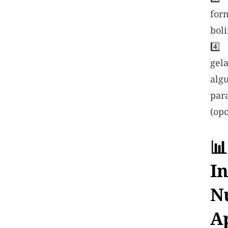
fo
boli
4️
ge
al
pa
(opc
📊
I
N
A