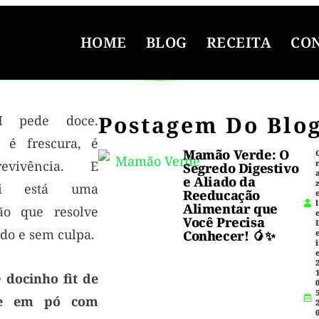
HOME
BLOG
RECEITA
CO
Postagem Do Blo
M pede doce.
 é frescura, é
Mamão Verde: O
revivência. E
Segredo Digestivo
e Aliado da
ui está uma
Reeducação
l
Alimentar que
ão que resolve
Você Precisa
do e sem culpa.
Conhecer! 🥭✨
i
1
e
docinho fit de
5
te em pó com