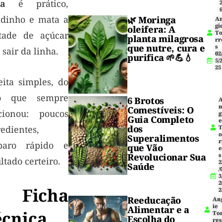
ta
é prático,
adinho e mata a
🌿
Moringa
A
gi
oleifera
: A
T
tade de açúcar
planta milagrosa
rr
que nutre, cura e
s
sair da linha.
02
purifica 🌱💪💧
5/
25
eita simples, do
to que sempre
6 Brotos
Comestíveis: O
cionou: poucos
g
Guia Completo
dos
edientes,
Superalimentos
r
paro rápido e
que Vão
Revolucionar Sua
s
ltado certeiro.
2
Saúde
/
3
2
 Ficha
2
Reeducação
An
ie
Alimentar e a
écnica
To
Escolha do
res