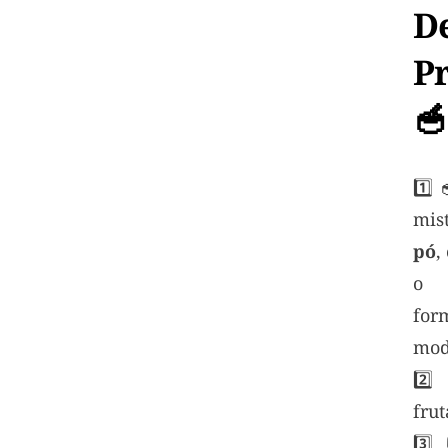
D
P
🥣
1️⃣
mis
pó
,
for
mod
2️⃣
fru
3️⃣