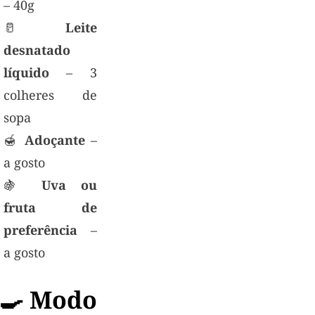
– 40g
🥛
Leite
desnatado
líquido
– 3
colheres de
sopa
🍯
Adoçante
–
a gosto
🍇
Uva ou
fruta de
preferência
–
a gosto
‍🍳 Modo