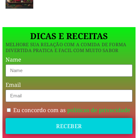
verdade
e
funcional
,
DICAS E RECEITAS
sem
MELHORE SUA RELAÇÃO COM A COMIDA DE FORMA
gambiarra
DIVERTIDA PRATICA E FACIL COM MUITO SABOR
e
Name
sem
fritura.
Email
Receita
pra
Eu concordo com as
politicas de privacidade
almoço,
RECEBER
lanche,
marmita