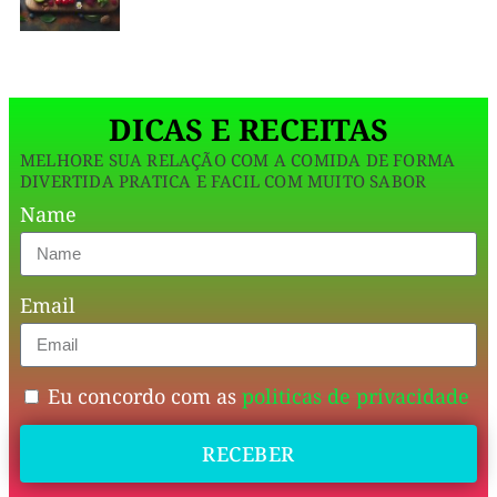
sua
vida.
DICAS E RECEITAS
É
MELHORE SUA RELAÇÃO COM A COMIDA DE FORMA
prático,
DIVERTIDA PRATICA E FACIL COM MUITO SABOR
nutritivo
Name
e
traz
Email
aquele
punch
de
Eu concordo com as
politicas de privacidade
sabor
RECEBER
que
acorda