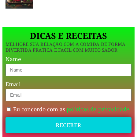
que
tunado
pra
DICAS E RECEITAS
vida
MELHORE SUA RELAÇÃO COM A COMIDA DE FORMA
moderna
DIVERTIDA PRATICA E FACIL COM MUITO SABOR
e
Name
pra
quem
Email
treina.
Natural,
Eu concordo com as
politicas de privacidade
barato,
funcional
RECEBER
e