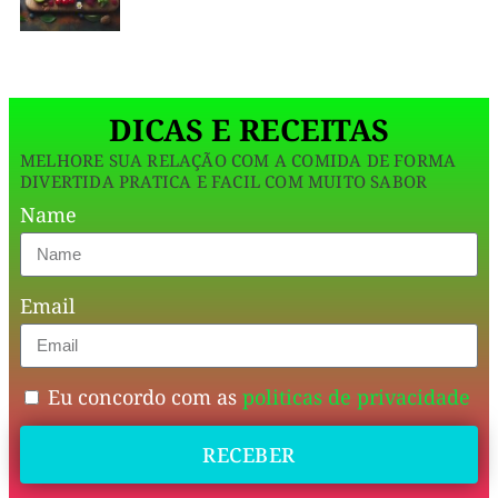
Resultado?
Massa
leve,
DICAS E RECEITAS
saborosa
MELHORE SUA RELAÇÃO COM A COMIDA DE FORMA
e
DIVERTIDA PRATICA E FACIL COM MUITO SABOR
que
Name
cabe
na
Email
dieta
sem
culpa
Eu concordo com as
politicas de privacidade
e
sem
RECEBER
passar