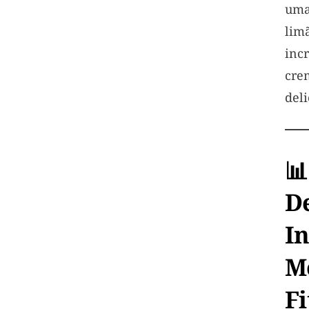
uma
lim
inc
crem
deli

D
I
M
F