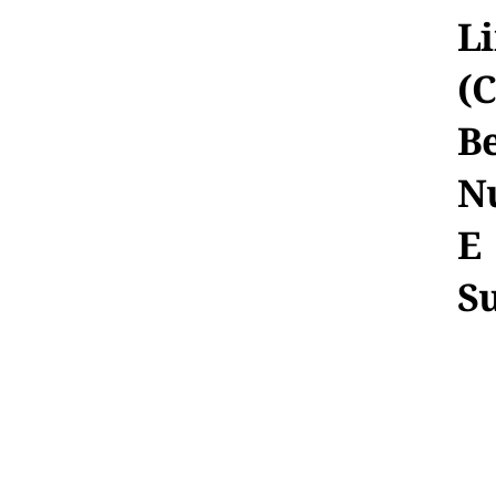
L
(
Be
N
E
Su