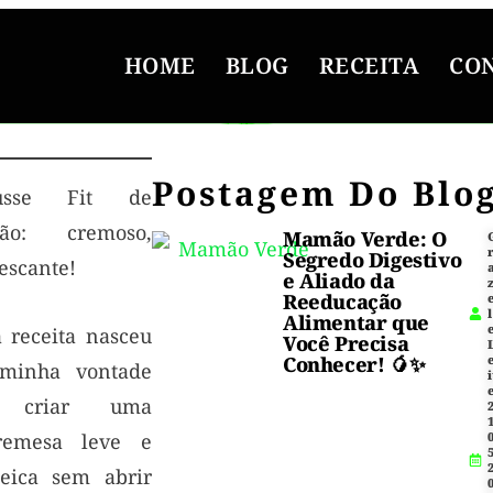
HOME
BLOG
RECEITA
CO
Postagem Do Blo
usse Fit de
ão: cremoso,
Mamão Verde: O
Segredo Digestivo
escante!
e Aliado da
Reeducação
l
Alimentar que
a receita nasceu
Você Precisa
Conhecer! 🥭✨
minha vontade
i
 criar uma
1
remesa leve e
5
teica sem abrir