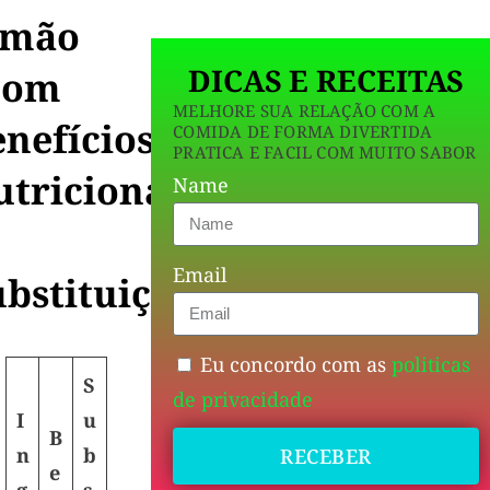
imão
DICAS E RECEITAS
Com
MELHORE SUA RELAÇÃO COM A
nefícios
COMIDA DE FORMA DIVERTIDA
PRATICA E FACIL COM MUITO SABOR
utricionais
Name
Email
bstituições)
Eu concordo com as
politicas
S
de privacidade
I
u
B
n
b
RECEBER
e