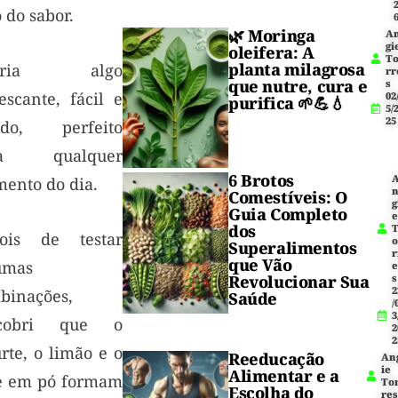
 do sabor.
🌿
Moringa
A
gi
oleifera
: A
T
planta milagrosa
eria algo
rr
que nutre, cura e
s
escante, fácil e
02
purifica 🌱💪💧
5/
25
ido, perfeito
ra qualquer
6 Brotos
ento do dia.
Comestíveis: O
g
Guia Completo
dos
ois de testar
Superalimentos
r
que Vão
umas
Revolucionar Sua
s
2
binações,
Saúde
/
3
scobri que o
2
2
rte, o limão e o
Reeducação
An
ie
Alimentar e a
te em pó formam
To
Escolha do
res