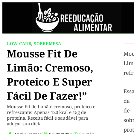
LOW-CARB
,
SOBREMESA
Mousse Fit De
Mo
Lim
Limão: Cremoso,
refr
Proteico E Super
Ess
Fácil De Fazer!”
da 
Mousse Fit de Limão: cremoso, proteico e
de
refrescante! Apenas 120 kcal e 15g de
proteína. Receita fácil e saudável para
sob
adoçar sua dieta.
pro