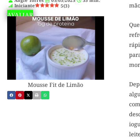
Angie Torres
05/03/2025
35 min.
mão
Iniciante
5
(
3
)
AVALIAR
Qu
refr
ráp
pa
mom
Dep
Mousse Fit de Limão
alg
com
de
iogu
lei