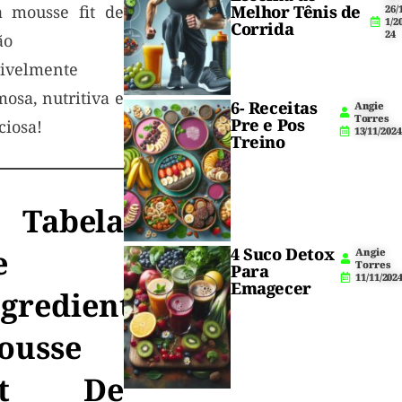
 mousse fit de
Melhor Tênis de
26/
1/2
Corrida
24
ão
rivelmente
osa, nutritiva e
6- Receitas
Angie
Torres
Pre e Pos
ciosa!
13/11/2024
Treino
 Tabela
e
4 Suco Detox
Angie
Torres
Para
11/11/202
Emagecer
ngredientes
ousse
it De