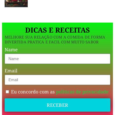
praticidade,
proteína
de
DICAS E RECEITAS
verdade
MELHORE SUA RELAÇÃO COM A COMIDA DE FORMA
e
DIVERTIDA PRATICA E FACIL COM MUITO SABOR
zero
Name
culpa
.
Email
Perfeito
pra
levar
Eu concordo com as
politicas de privacidade
na
faculdade,
RECEBER
trabalho