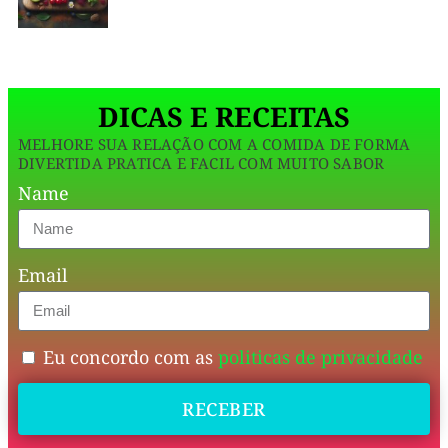
T
A
café
R
I
da
A
N
manhã
A
DICAS E RECEITAS
ao
MELHORE SUA RELAÇÃO COM A COMIDA DE FORMA
jantar.
DIVERTIDA PRATICA E FACIL COM MUITO SABOR
Name
Clássico
reinventado:
Email
poucos
ingredientes,
muito
Eu concordo com as
politicas de privacidade
sabor
e
RECEBER
saciedade