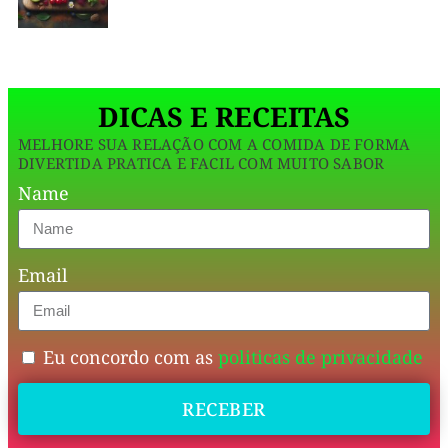
italiana
boa
tem
DICAS E RECEITAS
que
MELHORE SUA RELAÇÃO COM A COMIDA DE FORMA
ser
DIVERTIDA PRATICA E FACIL COM MUITO SABOR
cremosa,
Name
chocolatuda
e
Email
com
pedacinho
crocante.
Eu concordo com as
politicas de privacidade
Aqui
RECEBER
o