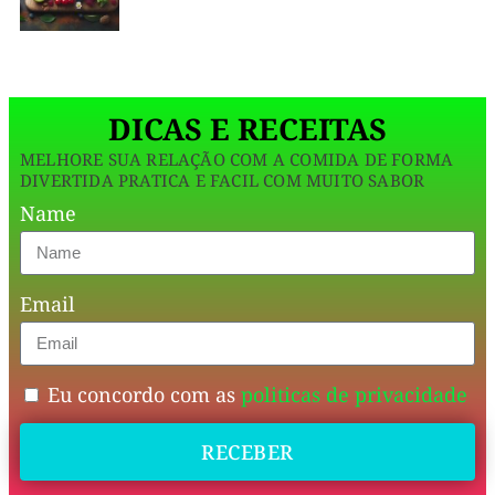
ideal
para
o
DICAS E RECEITAS
café
MELHORE SUA RELAÇÃO COM A COMIDA DE FORMA
da
DIVERTIDA PRATICA E FACIL COM MUITO SABOR
manhã
Name
ou
lanche,
Email
trazendo
saciedade
e
Eu concordo com as
politicas de privacidade
energia
RECEBER
sem
pesar