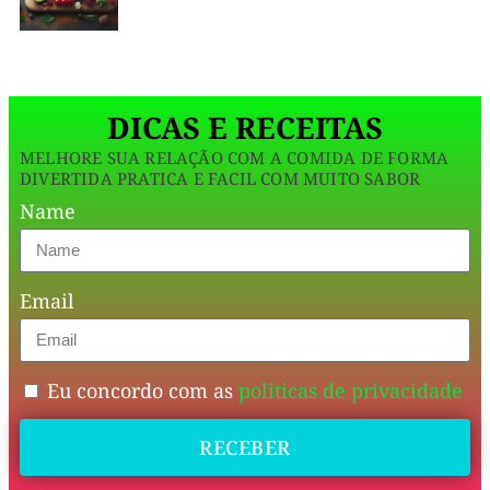
o
original
,
daqueles
DICAS E RECEITAS
de
MELHORE SUA RELAÇÃO COM A COMIDA DE FORMA
padaria,
DIVERTIDA PRATICA E FACIL COM MUITO SABOR
mas
Name
com
ingredientes
Email
mais
leves
e
Eu concordo com as
politicas de privacidade
inteligentes.
RECEBER
Poucos