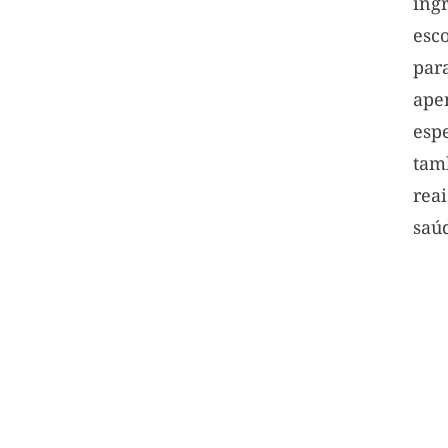
ing
esc
par
ape
esp
tam
rea
saúd