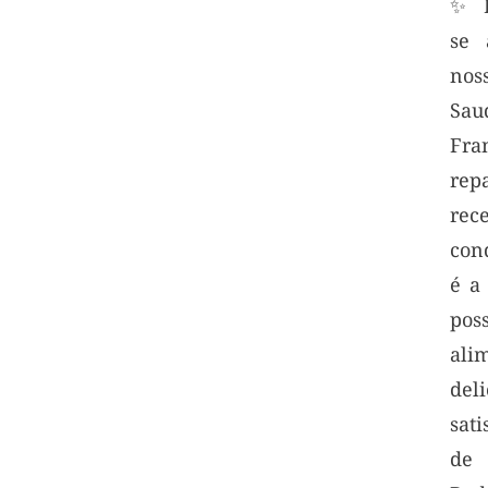
✨ P
se 
nos
Sa
Fra
re
rec
con
é a
pos
ali
deli
sati
de 