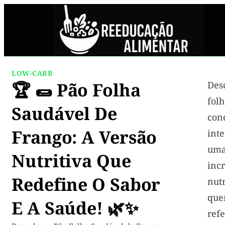
LOW-CARB
🏆 🌯 Pão Folha
De
fol
Saudável De
co
Frango: A Versão
int
um
Nutritiva Que
inc
Redefine O Sabor
nutr
qu
E A Saúde! 🌿✨
re