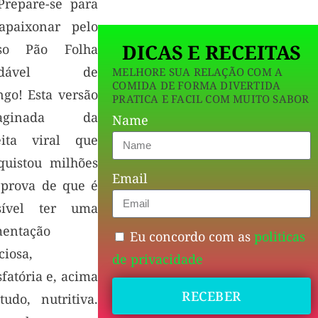
repare-se para
apaixonar pelo
DICAS E RECEITAS
so Pão Folha
udável de
MELHORE SUA RELAÇÃO COM A
COMIDA DE FORMA DIVERTIDA
ngo! Esta versão
PRATICA E FACIL COM MUITO SABOR
paginada da
Name
eita viral que
quistou milhões
Email
 prova de que é
sível ter uma
mentação
Eu concordo com as
politicas
ciosa,
de privacidade
sfatória e, acima
RECEBER
tudo, nutritiva.