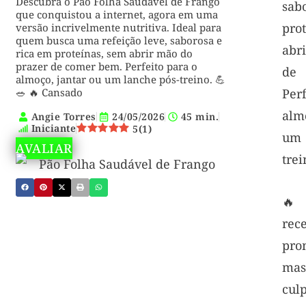
Descubra o Pão Folha Saudável de Frango
sab
que conquistou a internet, agora em uma
pr
versão incrivelmente nutritiva. Ideal para
quem busca uma refeição leve, saborosa e
abr
rica em proteínas, sem abrir mão do
prazer de comer bem. Perfeito para o
de
almoço, jantar ou um lanche pós-treino. 💪
🥗 🔥 Cansado
Per
alm
Angie Torres
24/05/2026
45 min.
Iniciante
5
(
1
)
um
AVALIAR
trei
🔥
re
pro
ma
cul