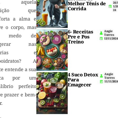
m aquela
Melhor Tênis de
26/
1/2
Corrida
feição que
24
forta a alma e
re o corpo, mas
6- Receitas
Angie
m medo de
Torres
Pre e Pos
13/11/2024
Treino
agerar nas
lorias e
boidratos? A
te entende a sua
4 Suco Detox
Angie
sca por um
Torres
Para
11/11/202
Emagecer
ilíbrio perfeito
re prazer e bem-
r.