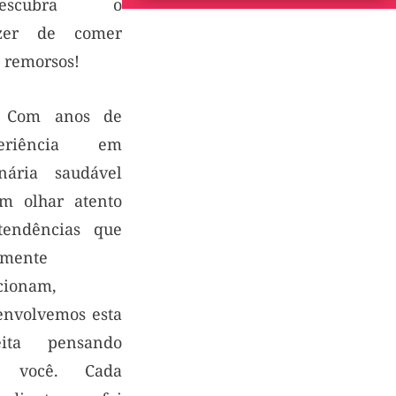
descubra o
zer de comer
 remorsos!
 Com anos de
periência em
inária saudável
m olhar atento
tendências que
lmente
cionam,
envolvemos esta
eita pensando
 você. Cada