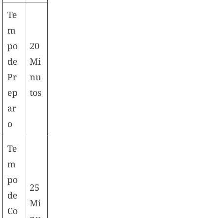
Te
m
po
20
de
Mi
Pr
nu
ep
tos
ar
o
Te
m
po
25
de
Mi
Co