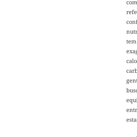
co
re
con
nut
te
ex
ca
car
gen
bu
equ
ent
esta