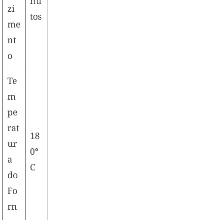
nu
zi
tos
me
nt
o
Te
m
pe
rat
18
ur
0°
a
C
do
Fo
rn