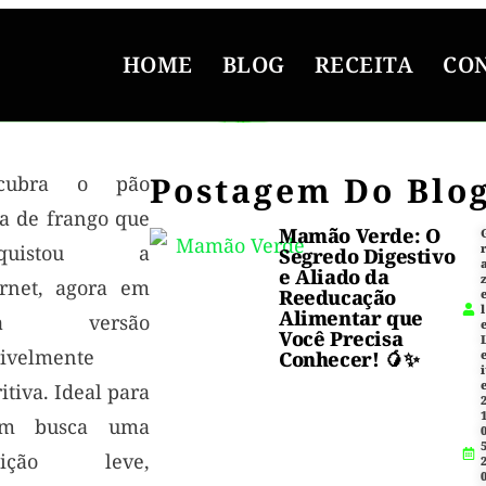
HOME
BLOG
RECEITA
CO
Postagem Do Blo
scubra o pão
ha de frango que
Mamão Verde: O
nquistou a
Segredo Digestivo
e Aliado da
ernet, agora em
Reeducação
l
Alimentar que
a versão
Você Precisa
rivelmente
Conhecer! 🥭✨
i
itiva. Ideal para
1
em busca uma
5
feição leve,