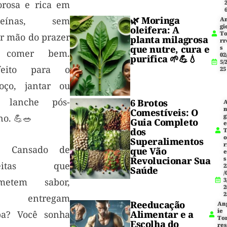
orosa e rica em
🌿
Moringa
oteínas, sem
A
gi
oleifera
: A
T
ir mão do prazer
planta milagrosa
rr
que nutre, cura e
s
 comer bem.
02
purifica 🌱💪💧
5/
feito para o
25
oço, jantar ou
 lanche pós-
6 Brotos
Comestíveis: O
no. 💪🥗
g
Guia Completo
dos
Superalimentos
r
 Cansado de
que Vão
Revolucionar Sua
s
ceitas que
2
Saúde
/
metem sabor,
3
2
2
s entregam
Reeducação
An
ie
pa? Você sonha
Alimentar e a
To
Escolha do
res