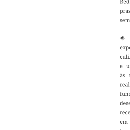
Re
pra
sem
🌟
ex
cul
e u
às 
rea
fun
des
rec
em