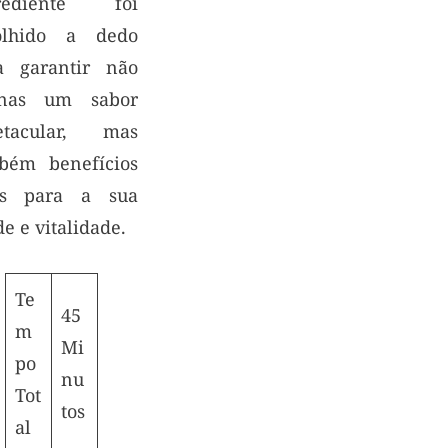
rediente foi
olhido a dedo
a garantir não
nas um sabor
etacular, mas
bém benefícios
is para a sua
e e vitalidade.
Te
45
m
Mi
po
nu
Tot
tos
al