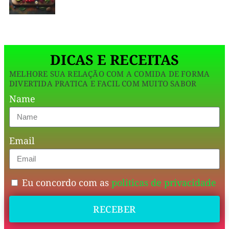
é
que
a
DICAS E RECEITAS
versão
MELHORE SUA RELAÇÃO COM A COMIDA DE FORMA
industrializada
DIVERTIDA PRATICA E FACIL COM MUITO SABOR
costuma
Name
vir
carregada
Email
de
açúcar,
gordura
Eu concordo com as
politicas de privacidade
vegetal
RECEBER
e
estabilizantes.