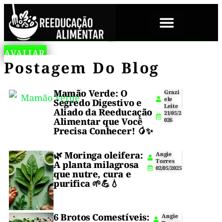
SOBRE NÓS
A
L
AVALIAR
Pão
Aprenda
n
O
Sabe
Postagem Do Blog
a
g
W
Puma
fazer
i
F
aquele
e
o
A
Saudável
T
T
clássico
Mamão Verde: O
pãozinho
Grazi
o
ele
Pão
Segredo Digestivo e
r
Caseiro
Leite
branco,
Puma
Aliado da Reeducação
r
21/05/2
em
e
Alimentar que Você
026
fofo
🥖
s
versão
Precisa Conhecer! 🥭✨
0
saudável
e
–
7
e
/
🌿
Moringa oleifera
:
Angie
lisinho
caseira:
1
Macio,
Torres
A planta milagrosa
macio,
1
02/05/2025
que
que nutre, cura e
leve,
/
Leve
purifica 🌱💪💧
2
integral
parece
0
e
E
2
nuvem?
sem
5
conservantes.
2
6 Brotos Comestíveis:
Sem
Angie
Pois