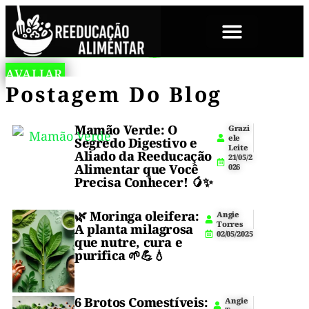
SOBRE NÓS
A
S
AVALIAR
🥖
n
E
Sabe
Postagem Do Blog
g
M
O
i
G
aquele
e
L
Pão
T
Ú
Mamão Verde: O
momento
Grazi
o
T
ele
Segredo Digestivo e
r
E
Sem
Leite
em
Aliado da Reeducação
r
N
21/05/2
e
Alimentar que Você
026
que
Glúten
s
Precisa Conhecer! 🥭✨
1
você
Mais
0
/
🌿
Moringa oleifera
:
Angie
quer
1
Fácil
Torres
A planta milagrosa
1
02/05/2025
comer
que nutre, cura e
/
Da
purifica 🌱💪💧
2
um
0
Sua
2
pãozinho
5
1
6 Brotos Comestíveis:
Vida
Angie
quentinho,