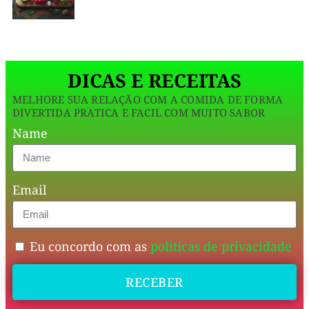
exatamente
desse
dilema!
DICAS E RECEITAS
😂
MELHORE SUA RELAÇÃO COM A COMIDA DE FORMA
DIVERTIDA PRATICA E FACIL COM MUITO SABOR
Uma
Name
receita
que
Email
dá
zero
trabalho,
Eu concordo com as
politicas de privacidade
leva
só
RECEBER
3