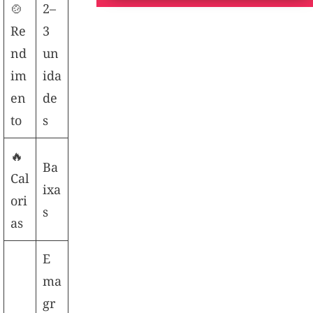
🍲
2–
Re
3
nd
un
im
ida
en
de
to
s
🔥
Ba
Cal
ixa
ori
s
as
E
ma
gr