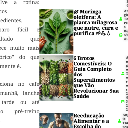
olve a rotina:
cos
🌿
Moringa
A
gi
oleifera
: A
T
edientes,
planta milagrosa
rr
que nutre, cura e
s
paro fácil e
02
purifica 🌱💪💧
5/
sultado que
25
ece muito mais
lórico” do que
6 Brotos
Comestíveis: O
lmente é.
g
Guia Completo
dos
Superalimentos
r
ciona no café
que Vão
Revolucionar Sua
s
manhã, lanche
2
Saúde
/
tarde ou até
3
2
2
o pré-treino
Reeducação
An
ie
.
Alimentar e a
To
Escolha do
res