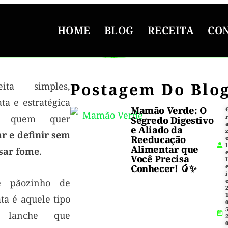
HOME
BLOG
RECEITA
CO
Postagem Do Blo
eita simples,
ta e estratégica
Mamão Verde: O
a quem quer
Segredo Digestivo
e Aliado da
ar e definir sem
Reeducação
l
Alimentar que
sar fome
.
Você Precisa
Conhecer! 🥭✨
i
e pãozinho de
1
ta é aquele tipo
5
 lanche que