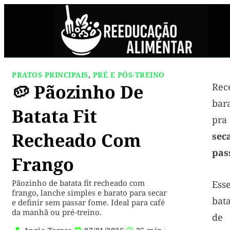
PRATOS PRINCIPAIS
,
PRÉ E PÓS-TREINO
🥔 Pãozinho De
Rec
bara
Batata Fit
pr
Recheado Com
sec
pas
Frango
Pãozinho de batata fit recheado com
Ess
frango, lanche simples e barato para secar
bata
e definir sem passar fome. Ideal para café
da manhã ou pré-treino.
de