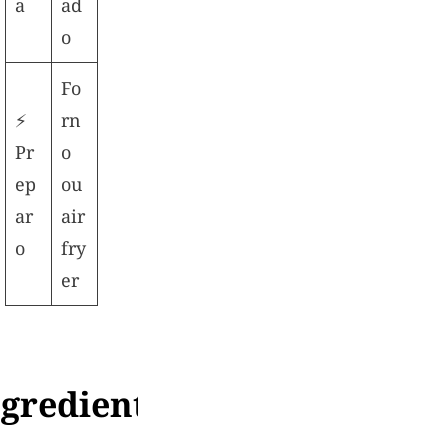
a
ad
o
Fo
⚡
rn
Pr
o
ep
ou
ar
air
o
fry
er
ngredientes