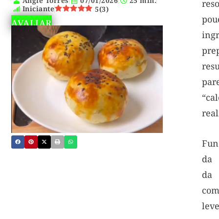
Angie Torres
07/01/2026
25 min.
res
Iniciante
5
(
3
)
pou
AVALIAR
ingr
pre
re
par
“ca
rea
Fun
da 
da 
com
leve