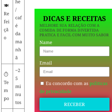
he
🍽️
/
Re
DICAS E RECEITAS
caf
fei
é
MELHORE SUA RELAÇÃO COM A
çã
COMIDA DE FORMA DIVERTIDA
da
PRATICA E FACIL COM MUITO SABOR
o
ma
Name
nh
ã
Email
~2
⏱️
5
Te
Eu concordo com as
politicas
mi
m
de privacidade
nu
po
tos
RECEBER