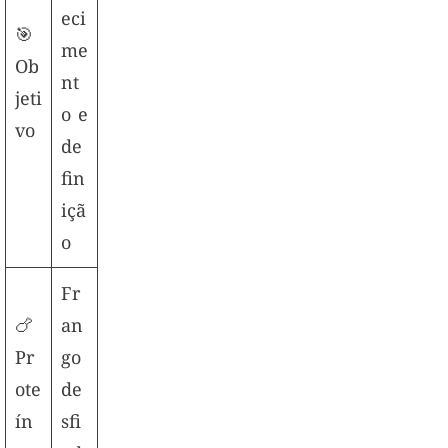
eci
🎯
me
Ob
nt
jeti
o e
vo
de
fin
içã
o
Fr
🍗
an
Pr
go
ote
de
ín
sfi