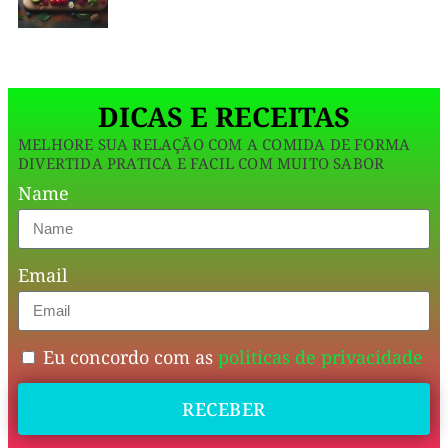
ligado
por
meia
DICAS E RECEITAS
hora.
MELHORE SUA RELAÇÃO COM A COMIDA DE FORMA
DIVERTIDA PRATICA E FACIL COM MUITO SABOR
Esse
Name
pãozinho
de
Email
flocão
é
simples,
Eu concordo com as
politicas de privacidade
funcional
RECEBER
e
mata