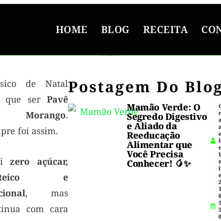
HOME
BLOG
RECEITA
CO
Postagem Do Blo
ssico de Natal
m que ser
Pavê
Mamão Verde: O
 Morango
.
Segredo Digestivo
e Aliado da
pre foi assim.
Reeducação
l
Alimentar que
Você Precisa
ui
zero açúcar,
Conhecer! 🥭✨
i
oteico e
1
cional
, mas
5
tinua com cara