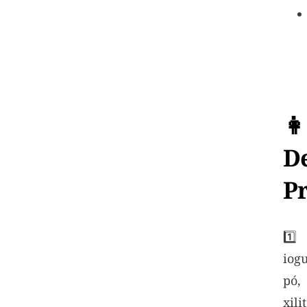
👩
D
P
1️⃣
iog
pó
xil