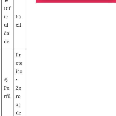
🔥
Dif
ic
Fá
ul
cil
da
de
Pr
ote
ico
💪
•
Pe
Ze
rfil
ro
aç
úc