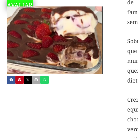
de 
AVALIAR
famí
sem 
Sob
que
mun
que
diet
Cre
equ
ch
ver