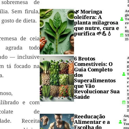
sobremesa de
lia. Sem firula,
🌿
Moringa
A
gi
oleifera
: A
T
gosto de dieta.
planta milagrosa
rr
que nutre, cura e
s
02
purifica 🌱💪💧
5/
remesa de ceia
25
 agrada todo
do — inclusive
6 Brotos
Comestíveis: O
m tá focado na
g
Guia Completo
dos
a.
Superalimentos
r
que Vão
Revolucionar Sua
s
moso,
2
Saúde
/
ilibrado e com
3
2
ocolate de
2
Reeducação
An
dade. Receita
ie
Alimentar e a
To
Escolha do
res