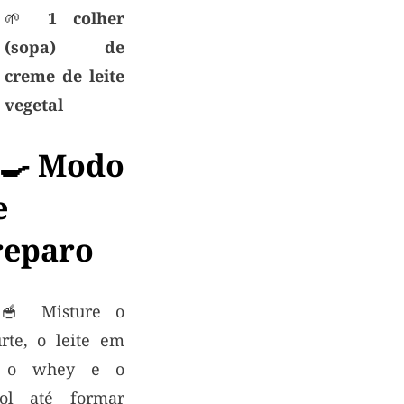
🌱
1 colher
(sopa) de
creme de leite
vegetal
‍🍳 Modo
e
reparo
 🥣 Misture o
urte, o leite em
, o whey e o
itol até formar