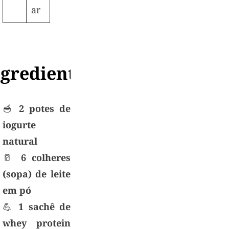
ar
ngredientes
🥣
2 potes de
iogurte
natural
🥛
6 colheres
(sopa) de leite
em pó
💪
1 sachê de
whey protein