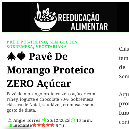
PRÉ E PÓS-TREINO
,
SEM GLÚTEN
,
SOBREMESA
,
VEGETARIANA
Clá
🎄🍓 Pavê De
te
Morango Proteico
de
Sem
ZERO Açúcar
Pavê de morango proteico zero açúcar com
Aq
whey, iogurte e chocolate 70%. Sobremesa
pr
clássica de Natal, saudável, cremosa e sem
gosto de dieta.
fun
Angie Torres
25/12/2025
15 min.
con
Iniciante
5
(
1
)