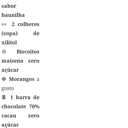
sabor
baunilha
🍬
2 colheres
(sopa) de
xilitol
🍪
Biscoitos
maisena zero
açúcar
🍓
Morangos
a
gosto
🍫
1 barra de
chocolate 70%
cacau zero
açúcar