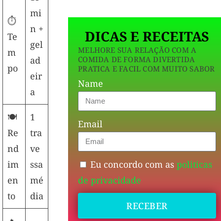
mi
⏱
n +
DICAS E RECEITAS
Te
gel
MELHORE SUA RELAÇÃO COM A
m
COMIDA DE FORMA DIVERTIDA
ad
po
PRATICA E FACIL COM MUITO SABOR
eir
Name
a
🍽
1
Email
Re
tra
nd
ve
Eu concordo com as
politicas
im
ssa
de privacidade
en
mé
to
dia
RECEBER