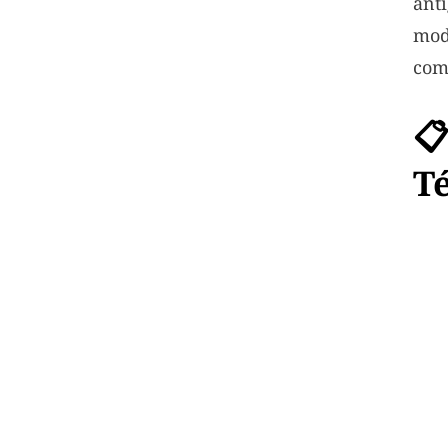
ant
mo
com

T