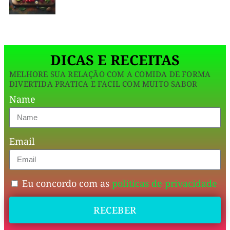
essa
versão
não
DICAS E RECEITAS
acaba
MELHORE SUA RELAÇÃO COM A COMIDA DE FORMA
com
DIVERTIDA PRATICA E FACIL COM MUITO SABOR
a
Name
dieta.
É
Email
aquela
mistura
perfeita
Eu concordo com as
politicas de privacidade
de
RECEBER
passado
e