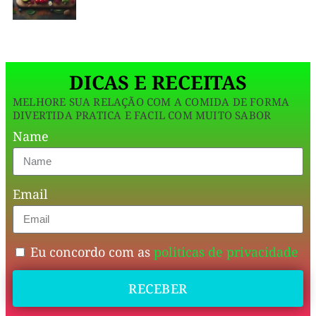
mas
sem
açúcar
DICAS E RECEITAS
e
MELHORE SUA RELAÇÃO COM A COMIDA DE FORMA
sem
DIVERTIDA PRATICA E FACIL COM MUITO SABOR
exagero.
Name
Dois
Email
cremes
simples,
textura
Eu concordo com as
politicas de privacidade
perfeita
e
RECEBER
sabor