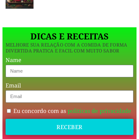
trabalho
em
de
uma
proteínas
massa
tradicional.
e
Ideal
DICAS E RECEITAS
com
para
o
MELHORE SUA RELAÇÃO COM A COMIDA DE FORMA
zero
c
DIVERTIDA PRATICA E FACIL COM MUITO SABOR
culpa.
Name
Prepare
em
Email
minutos
e
desfrute
Eu concordo com as
politicas de privacidade
de
RECEBER
um
jantar