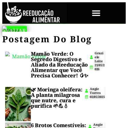
SOBRE NÓS
A
L
AVALIAR
🏆
Cansado
n
O
Cansado
Postagem Do Blog
de
g
W
🍕
cozinhar
i
-
de
e
após
C
Pizza
T
A
um
Mamão Verde: O
cozinhar
Grazi
o
R
ele
longo
Segredo Digestivo e
r
B
De
Leite
após
dia?
Aliado da Reeducação
r
21/05/2
A
e
Alimentar que Você
026
um
Tigela
s
Pizza
Precisa Conhecer! 🥭✨
2
de
longo
Sem
4
Tigela
/
🌿
Moringa oleifera
:
Angie
dia?
Sem
0
Massa:
Torres
A planta milagrosa
Massa
5
02/05/2025
A
que nutre, cura e
é
/
O
purifica 🌱💪💧
2
a
Pizza
0
sua
Jantar
2
de
solução!
6
Perfeita
2
6 Brotos Comestíveis:
Rico
Angie
Tigela