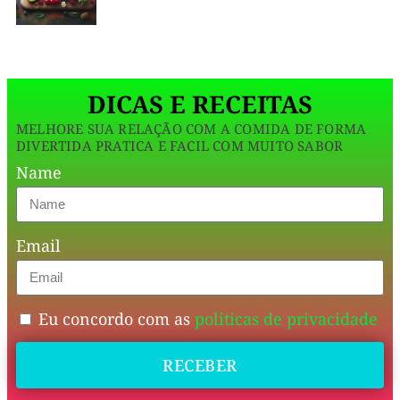
Moderna
nos
DICAS E RECEITAS
macros,
MELHORE SUA RELAÇÃO COM A COMIDA DE FORMA
antiga
DIVERTIDA PRATICA E FACIL COM MUITO SABOR
na
Name
lógica
—
Email
comer
bem
sem
Eu concordo com as
politicas de privacidade
passar
raiva.
RECEBER