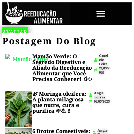
SOBRE NÓS
A
L
AVALIAR
🍕
Descubra
n
O
Pizza
Postagem Do Blog
como
g
W
✨
preparar
i
-
é
e
uma
C
Pizza
T
A
pizza
Mamão Verde: O
tradição.
Grazi
o
R
ele
low
Segredo Digestivo e
r
B
Low
Leite
Dieta
carb
Aliado da Reeducação
r
21/05/2
com
e
Alimentar que Você
026
nenhuma
Carb
s
uma
Precisa Conhecer! 🥭✨
1
massa
deveria
Fit
0
versátil,
/
🌿
Moringa oleifera
:
Angie
acabar
perfeita
0
—
Torres
A planta milagrosa
para
7
02/05/2025
com
que nutre, cura e
diversas
/
Massa
purifica 🌱💪💧
2
receitas
isso.
0
e
Crocante,
2
combinações
4
saborosas,
4
6 Brotos Comestíveis:
Zero
Angie
Essa