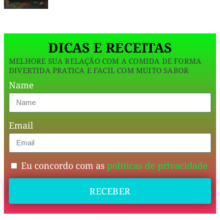
Feito
com
DICAS E RECEITAS
leite
MELHORE SUA RELAÇÃO COM A COMIDA DE FORMA
desnatado,
DIVERTIDA PRATICA E FACIL COM MUITO SABOR
cacau
Name
em
pó
Email
e
amido
de
Eu concordo com as
politicas de privacidade
milho,
ele
RECEBER
proporciona
uma