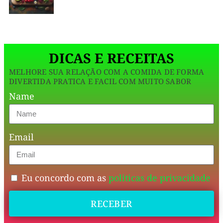
sem
pensar
duas
DICAS E RECEITAS
vezes.
MELHORE SUA RELAÇÃO COM A COMIDA DE FORMA
DIVERTIDA PRATICA E FACIL COM MUITO SABOR
Aqui
Name
não
tem
Email
truque,
não
tem
Eu concordo com as
politicas de privacidade
açúcar,
RECEBER
não
tem