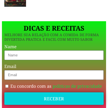
de
travessa
é
DICAS E RECEITAS
o
MELHORE SUA RELAÇÃO COM A COMIDA DE FORMA
clássico
DIVERTIDA PRATICA E FACIL COM MUITO SABOR
dos
Name
almoços
de
Email
domingo,
mas
aqui
Eu concordo com as
politicas de privacidade
a
RECEBER
gente
vai