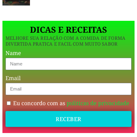
opc.
Ingredientes
DICAS E RECEITAS
🥣
MELHORE SUA RELAÇÃO COM A COMIDA DE FORMA
DIVERTIDA PRATICA E FACIL COM MUITO SABOR
👉
Name
Massa
Email
1
xícara
farinha
Eu concordo com as
politicas de privacidade
de
RECEBER
amêndoas
🌰