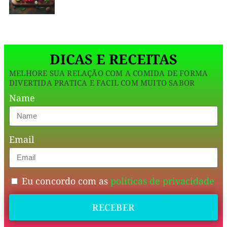
lo
gemas,
é
fácil,
coco
e
o
ralado
DICAS E RECEITAS
fresco
MELHORE SUA RELAÇÃO COM A COMIDA DE FORMA
e
DIVERTIDA PRATICA E FACIL COM MUITO SABOR
um
Name
adoçante
natural,
Email
esse
quitute
é
Eu concordo com as
politicas de privacidade
uma
RECEBER
explosão
de