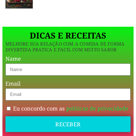
deixa
tudo
ainda
DICAS E RECEITAS
mais
MELHORE SUA RELAÇÃO COM A COMIDA DE FORMA
natalino,
DIVERTIDA PRATICA E FACIL COM MUITO SABOR
aromático
Name
e
irresistível.
Email
Sobremesa
perfeita
Eu concordo com as
politicas de privacidade
para
quem
RECEBER
quer