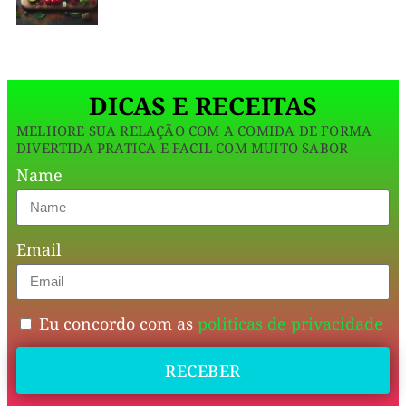
o
Repolho
com
DICAS E RECEITAS
Carne
MELHORE SUA RELAÇÃO COM A COMIDA DE FORMA
Moída
DIVERTIDA PRATICA E FACIL COM MUITO SABOR
entra
Name
como
volume,
Email
a
carne
garante
Eu concordo com as
politicas de privacidade
proteína
RECEBER
de
respeito