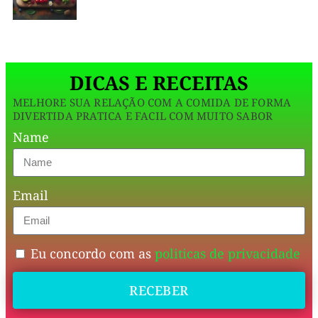
fresca
italiana,
mas
DICAS E RECEITAS
a
MELHORE SUA RELAÇÃO COM A COMIDA DE FORMA
versão
DIVERTIDA PRATICA E FACIL COM MUITO SABOR
com
Name
massa
de
Email
pastel
resolve
a
Eu concordo com as
politicas de privacidade
vida
RECEBER
real:
barata,