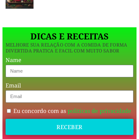
jantar.
Aqui
DICAS E RECEITAS
não
MELHORE SUA RELAÇÃO COM A COMIDA DE FORMA
tem
DIVERTIDA PRATICA E FACIL COM MUITO SABOR
firula:
Name
proteína
de
Email
verdade,
gordura
boa
Eu concordo com as
politicas de privacidade
na
RECEBER
medida
certa