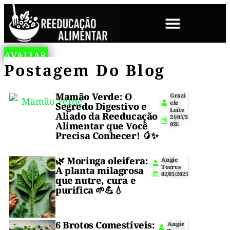
SOBRE NÓS
A
S
AVALIAR
🥔
Salgadinho
n
E
Salgadinho
Postagem Do Blog
fit
g
M
Salgadinho
de
i
G
fit
e
batata
L
Fit
T
Ú
sem
Mamão Verde: O
de
Grazi
o
T
ele
glúten
Segredo Digestivo e
r
E
De
Leite
batata
na
Aliado da Reeducação
r
N
21/05/2
air
e
Alimentar que Você
026
crocante
Batata
s
fryer,
Precisa Conhecer! 🥭✨
0
crocante,
por
Sem
9
prático
/
🌿
Moringa oleifera
:
Angie
fora,
e
0
Glúten
Torres
A planta milagrosa
saudável.
1
02/05/2025
macio
que nutre, cura e
Lanche
/
Na
purifica 🌱💪💧
2
estratégico
por
0
para
Air
2
dentro
,
dieta,
6
acompanhamento
3
6 Brotos Comestíveis:
Fryer
Angie
sem