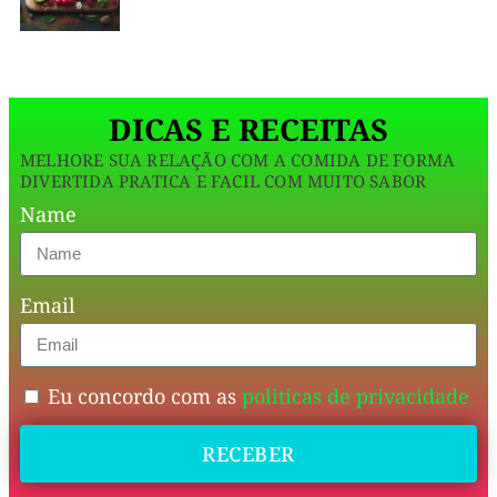
ajustada
pra
dieta
DICAS E RECEITAS
—
MELHORE SUA RELAÇÃO COM A COMIDA DE FORMA
funciona,
DIVERTIDA PRATICA E FACIL COM MUITO SABOR
mata
Name
a
vontade
Email
de
salgado
e
Eu concordo com as
politicas de privacidade
ainda
RECEBER
dá
pra