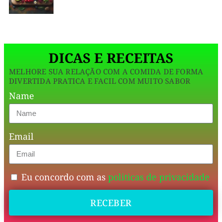
prova
com
de
que
apenas
comer
bem
39
p
DICAS E RECEITAS
calorias
MELHORE SUA RELAÇÃO COM A COMIDA DE FORMA
por
DIVERTIDA PRATICA E FACIL COM MUITO SABOR
unidade,
Name
preparado
de
Email
forma
super
rápida
Eu concordo com as
politicas de privacidade
na
RECEBER
Airfryer!
🚀