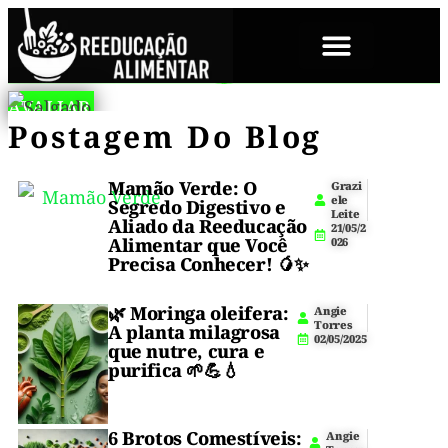
SOBRE NÓS
A
AVALIAR
🏆
⚡️
n
⚡️
Postagem Do Blog
Cansado
g
🥔
de
i
Cansado
e
salgadinhos
Salgado
T
calóricos
Mamão Verde: O
de
Grazi
o
ele
que
Segredo Digestivo e
r
De
Leite
salgadinhos
sabotam
Aliado da Reeducação
r
21/05/2
sua
e
Alimentar que Você
026
calóricos
Batata
s
dieta?
Precisa Conhecer! 🥭✨
2
⚡️
que
Fit
4
Descubra
/
🌿
Moringa oleifera
:
Angie
sabotam
o
0
De
Torres
A planta milagrosa
segredo
5
02/05/2025
sua
que nutre, cura e
que
/
39
purifica 🌱💪💧
2
está
dieta?
0
conquistando
Calorias:
2
⚡️
a
6
internet:
3
6 Brotos Comestíveis:
O
Angie
Descubra