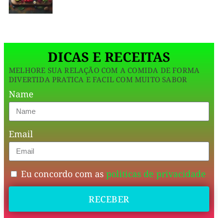
uma
low
opção
mais
carb
saudáv
utiliza
DICAS E RECEITAS
ingredientes
MELHORE SUA RELAÇÃO COM A COMIDA DE FORMA
inteligentes
DIVERTIDA PRATICA E FACIL COM MUITO SABOR
para
Name
garantir
uma
Email
textura
perfeita
e
Eu concordo com as
politicas de privacidade
um
RECEBER
sabor
que