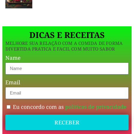
para
quem
busca
DICAS E RECEITAS
energia,
MELHORE SUA RELAÇÃO COM A COMIDA DE FORMA
saciedade
DIVERTIDA PRATICA E FACIL COM MUITO SABOR
e
Name
nutrição
em
Email
um
só
copo.
Eu concordo com as
politicas de privacidade
🍌
RECEBER
🥣