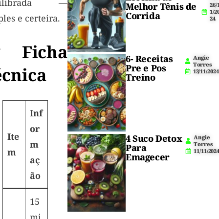
uilibrada —
Melhor Tênis de
26/
1/2
Corrida
les e certeira.
24
 Ficha
6- Receitas
Angie
Torres
Pre e Pos
écnica
13/11/2024
Treino
Inf
or
Ite
4 Suco Detox
Angie
m
Torres
Para
m
11/11/202
Emagecer
aç
ão
15
mi