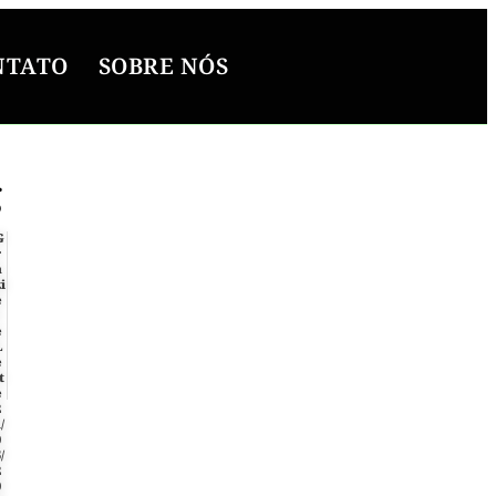
NTATO
SOBRE NÓS
g
G
r
a
zi
e
e
L
e
t
e
2
/
0
/
2
0