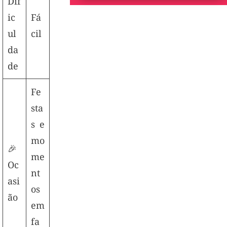
Dif
ic
Fá
ul
cil
da
de
Fe
sta
s e
mo
🎉
me
Oc
nt
asi
os
ão
em
fa