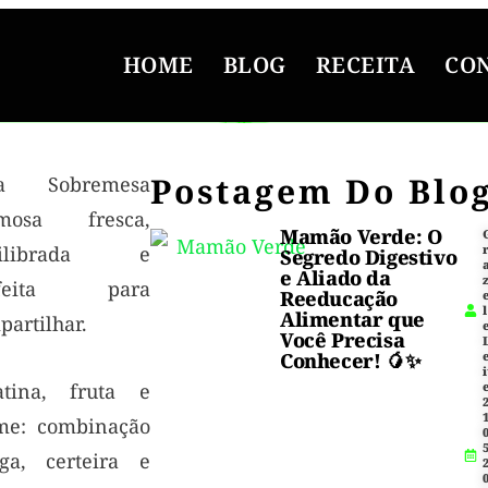
HOME
BLOG
RECEITA
CO
Postagem Do Blo
a Sobremesa
mosa fresca,
Mamão Verde: O
uilibrada e
Segredo Digestivo
e Aliado da
rfeita para
Reeducação
l
Alimentar que
artilhar.
Você Precisa
Conhecer! 🥭✨
i
atina, fruta e
1
me: combinação
5
iga, certeira e