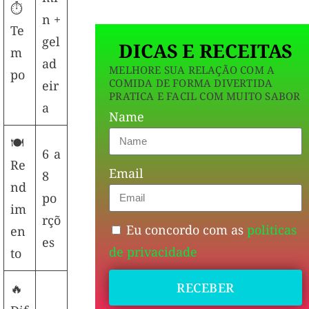
⏱
n +
Te
gel
DICAS E RECEITAS
m
ad
MELHORE SUA RELAÇÃO COM A
po
COMIDA DE FORMA DIVERTIDA
eir
PRATICA E FACIL COM MUITO SABOR
a
Name
🍽
6 a
Re
Email
8
nd
po
im
rçõ
Eu concordo com as
politicas
en
es
de privacidade
to
RECEBER
🔥