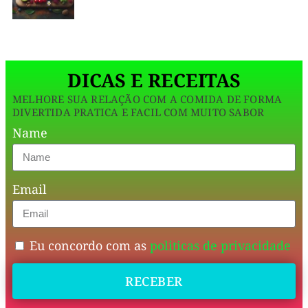
antigas
que
sempre
DICAS E RECEITAS
funcionaram:
MELHORE SUA RELAÇÃO COM A COMIDA DE FORMA
gelatina
DIVERTIDA PRATICA E FACIL COM MUITO SABOR
+
Name
iogurte.
Só
Email
que
agora,
ajustada
Eu concordo com as
politicas de privacidade
pra
RECEBER
dieta
,
com